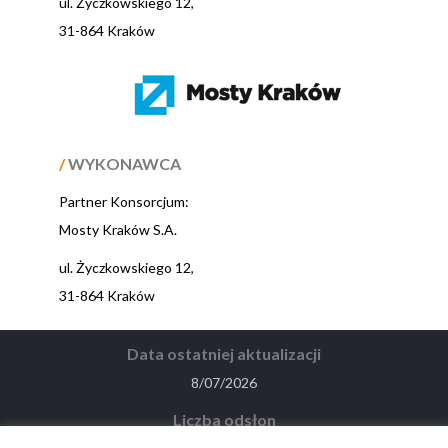
ul. Życzkowskiego 12,
31-864 Kraków
/
WYKONAWCA
Partner Konsorcjum:
Mosty Kraków S.A.
ul. Życzkowskiego 12,
31-864 Kraków
Data ostatniej aktualizacji
8/07/2026
Liczba odsłon
9165