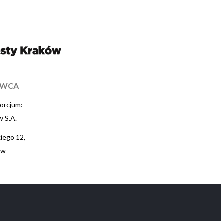
AWCA
orcjum:
 S.A.
iego 12,
ów