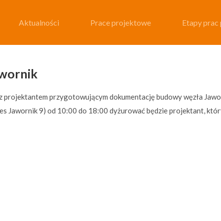
Aktualności
Aktualności
Prace projektowe
Prace projektowe
Etapy prac
Etapy prac
awornik
z projektantem przygotowującym dokumentację budowy węzła Jaworn
es Jawornik 9) od 10:00 do 18:00 dyżurować będzie projektant, kt