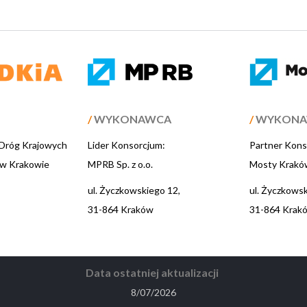
/
WYKONAWCA
/
WYKON
 Dróg Krajowych
Lider Konsorcjum:
Partner Kons
 w Krakowie
MPRB Sp. z o.o.
Mosty Kraków
ul. Życzkowskiego 12,
ul. Życzkowsk
31-864 Kraków
31-864 Krak
Data ostatniej aktualizacji
8/07/2026