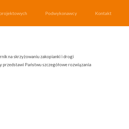
 projektowych
 projektowych
Podwykonawcy
Podwykonawcy
Kontakt
Kontakt
ik na skrzyżowaniu zakopianki i drogi
óry przedstawi Państwu szczegółowe rozwiązania